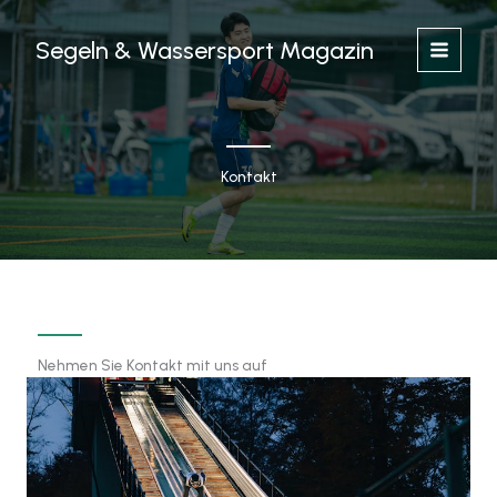
Zum
Inhalt
Segeln & Wassersport Magazin
springen
Kontakt
Nehmen Sie Kontakt mit uns auf